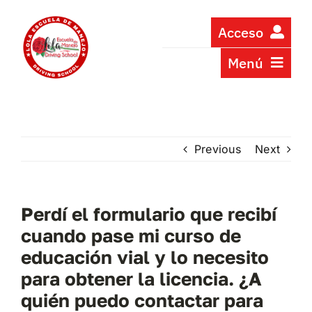
Skip
to
Acceso
content
Menú
LOG-IN
PARA JOVENES
INICIO
CURSO ONLINE DE 6 HORAS EN ESPANOL
PROGRAMAS
Previous
Next
6 HOUR ONLINE COURSE IN ENGLISH
INSCRIPCIÓN A CLASES PRESENCIALES
SOBRE NOSOTROS
Perdí el formulario que recibí
PREGUNTAS FRECUENTES
cuando pase mi curso de
TESTIMONIOS
educación vial y lo necesito
CONTÁCTENOS
para obtener la licencia. ¿A
quién puedo contactar para
COMUNIDAD