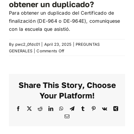
obtener un duplicado?
LOG-IN
Para obtener un duplicado del Certificado de
REGISTRATE
finalización (DE-964 o DE-964E), comuníquese
con la escuela que asistió.
BOTONES DE INFORMACIÓN
UBICACIÓN
By
pwc2_0fdc01
|
April 23, 2025
|
PREGUNTAS
on
GENERALES
|
Comments Off
Perdí
el
formulario
que
Share This Story, Choose
recibí
cuando
Your Platform!
pase
mi
Facebook
X
Reddit
LinkedIn
WhatsApp
Telegram
Tumblr
Pinterest
Vk
Xing
curso
Email
de
educación
vial