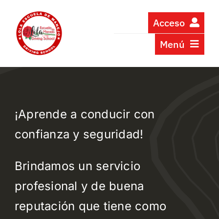
Skip
to
Acceso
content
Menú
LOG-IN
PARA JOVENES
INICIO
CURSO ONLINE DE 6 HORAS EN ESPANOL
PROGRAMAS
6 HOUR ONLINE COURSE IN ENGLISH
INSCRIPCIÓN A CLASES PRESENCIALES
¡Aprende a conducir con
SOBRE NOSOTROS
confianza y seguridad!
PREGUNTAS FRECUENTES
Brindamos un servicio
TESTIMONIOS
profesional y de buena
CONTÁCTENOS
reputación que tiene como
COMUNIDAD