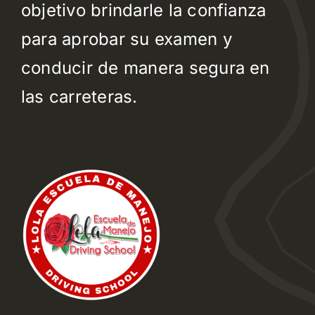
objetivo brindarle la confianza
LOG-IN
para aprobar su examen y
REGISTRATE
conducir de manera segura en
BOTONES DE INFORMACIÓN
las carreteras.
UBICACIÓN