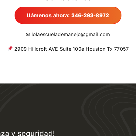
llámenos ahora: 346-293-8972
✉
lolaescuelademanejo@gmail.com
2909 Hillcroft AVE Suite 100e Houston Tx 77057
za y seguridad!