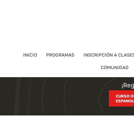
Skip
to
content
INICIO
PROGRAMAS
INSCRIPCIÓN A CLASE
COMUNIDAD
¡Reg
CURSO O
ESPANOL